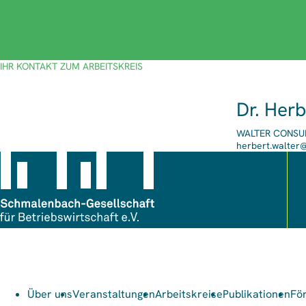
IHR KONTAKT ZUM ARBEITSKREIS
Dr. Herb
WALTER CONSULT
E-
herbert.walter@
Mail-
Adresse
Über uns
Veranstaltungen
Arbeitskreise
Publikationen
Fö