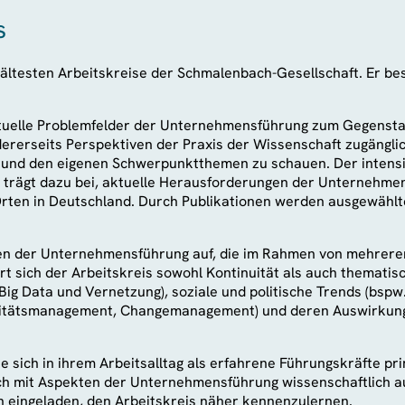
s
ältesten Arbeitskreise der Schmalenbach-Gesellschaft. Er besc
aktuelle Problemfelder der Unternehmensführung zum Gegensta
ererseits Perspektiven der Praxis der Wissenschaft zugänglic
n und den eigenen Schwerpunktthemen zu schauen. Der intens
trägt dazu bei, aktuelle Herausforderungen der Unternehmen
n Orten in Deutschland. Durch Publikationen werden ausgewähl
ngen der Unternehmensführung auf, die im Rahmen von mehre
 sich der Arbeitskreis sowohl Kontinuität als auch thematisch
Big Data und Vernetzung), soziale und politische Trends (bsp
itätsmanagement, Changemanagement) und deren Auswirkunge
ie sich in ihrem Arbeitsalltag als erfahrene Führungskräfte 
ch mit Aspekten der Unternehmensführung wissenschaftlich au
h eingeladen, den Arbeitskreis näher kennenzulernen.