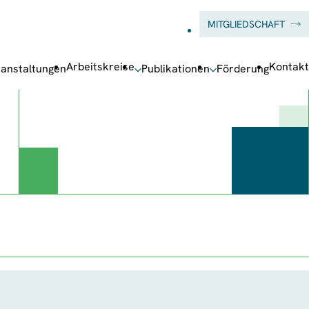
MITGLIEDSCHAFT
Arbeitskreise
Kontakt
anstaltungen
Publikationen
Förderung
ermenü
Untermenü
Untermenü
nstaltungen
Publikationen
Förderung
en
öffnen
öffnen