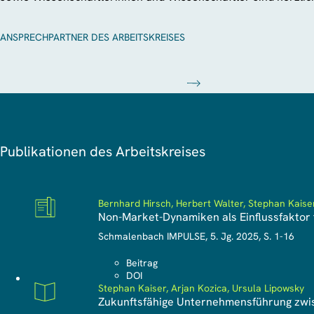
ANSPRECHPARTNER DES ARBEITSKREISES
Publikationen des Arbeitskreises
Bernhard Hirsch, Herbert Walter, Stephan Kaiser
Non-Market-Dynamiken als Einflussfaktor
Zeitschriftenartikel
Schmalenbach IMPULSE, 5. Jg. 2025, S. 1-16
Beitrag
DOI
Stephan Kaiser, Arjan Kozica, Ursula Lipowsky
Zukunftsfähige Unternehmensführung zwis
Sonderheft