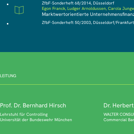
ZfbF-Sonderheft 68/2014, Düsseldorf
Egon Franck, Ludger Arnoldussen, Carola Jungw
Marktwertorientierte Unternehmensfinanz
Sonderheft
ZfbF-Sonderheft 50/2003, Düsseldorf/Frankfur
LEITUNG
Prof. Dr. Bernhard Hirsch
Dr. Herbert
Lehrstuhl für Controlling
WALTER CONSULT
Universität der Bundeswehr München
Commercial Ban