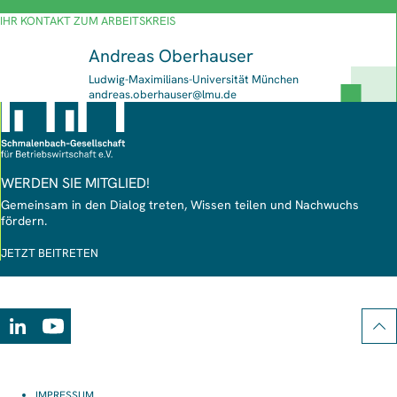
IHR KONTAKT ZUM ARBEITSKREIS
Andreas Oberhauser
Ludwig-Maximilians-Universität München
E-
andreas.oberhauser@lmu.de
Mail-
Adresse
WERDEN SIE MITGLIED!
Gemeinsam in den Dialog treten, Wissen teilen und Nachwuchs
fördern.
JETZT BEITRETEN
LinkedIn
Youtube
IMPRESSUM