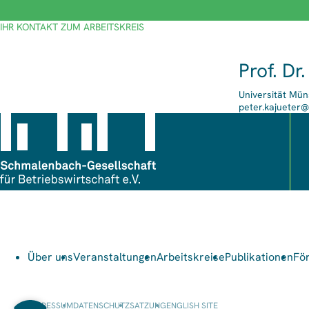
IHR KONTAKT ZUM ARBEITSKREIS
Prof. Dr
Universität Mün
E-
peter.kajueter@
Mail-
Adresse
Über uns
Veranstaltungen
Arbeitskreise
Publikationen
Fö
IMPRESSUM
DATENSCHUTZ
SATZUNG
ENGLISH SITE