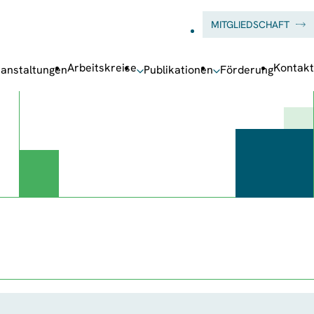
MITGLIEDSCHAFT
Arbeitskreise
Kontakt
anstaltungen
Publikationen
Förderung
ermenü
Untermenü
Untermenü
nstaltungen
Publikationen
Förderung
en
öffnen
öffnen