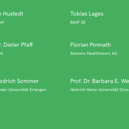
n Hustedt
Tobias Lages
bH
BASF SE
. Dieter Pfaff
Florian Ponnath
ch
Siemens Healthineers AG
riedrich Sommer
Prof. Dr. Barbara E. W
nder-Universität Erlangen-
Heinrich-Heine-Universität Düss