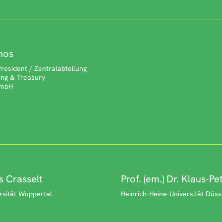
nos
President / Zentralabteilung
ing & Treasury
GmbH
ls Crasselt
Prof. (em.) Dr. Klaus-Pe
rsität Wuppertal
Heinrich-Heine-Universität Düss