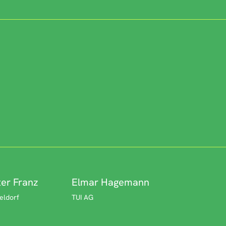
ter Franz
Elmar Hagemann
eldorf
TUI AG