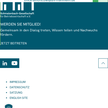
office-simons.bwl@uni-mannheim.de
Mail-
Adresse
WERDEN SIE MITGLIED!
Gemeinsam in den Dialog treten, Wissen teilen und Nachwuchs
fördern.
JETZT BEITRETEN
LinkedIn
Youtube
IMPRESSUM
DATENSCHUTZ
SATZUNG
ENGLISH SITE