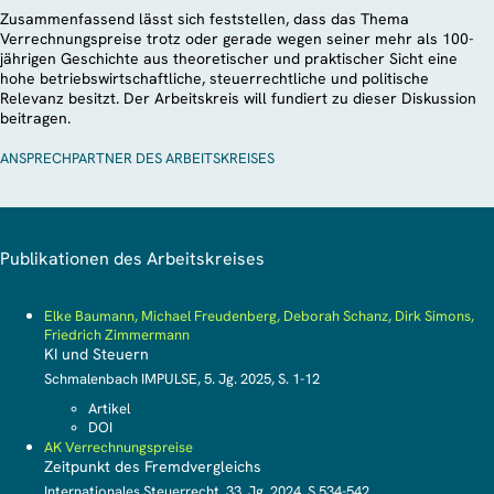
Zusammenfassend lässt sich feststellen, dass das Thema
Verrechnungspreise trotz oder gerade wegen seiner mehr als 100-
jährigen Geschichte aus theoretischer und praktischer Sicht eine
hohe betriebswirtschaftliche, steuerrechtliche und politische
Relevanz besitzt. Der Arbeitskreis will fundiert zu dieser Diskussion
beitragen.
ANSPRECHPARTNER DES ARBEITSKREISES
Publikationen des Arbeitskreises
Elke Baumann, Michael Freudenberg, Deborah Schanz, Dirk Simons,
Friedrich Zimmermann
KI und Steuern
Schmalenbach IMPULSE, 5. Jg. 2025, S. 1-12
Artikel
DOI
AK Verrechnungspreise
Zeitpunkt des Fremdvergleichs
Internationales Steuerrecht, 33. Jg. 2024, S.534-542