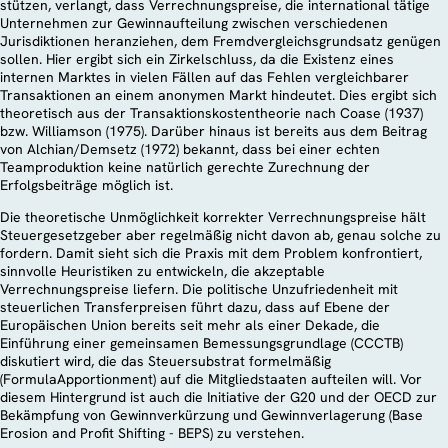
stützen, verlangt, dass Verrechnungspreise, die international tätige
Unternehmen zur Gewinnaufteilung zwischen verschiedenen
Jurisdiktionen heranziehen, dem Fremdvergleichsgrundsatz genügen
sollen. Hier ergibt sich ein Zirkelschluss, da die Existenz eines
internen Marktes in vielen Fällen auf das Fehlen vergleichbarer
Transaktionen an einem anonymen Markt hindeutet. Dies ergibt sich
theoretisch aus der Transaktionskostentheorie nach Coase (1937)
bzw. Williamson (1975). Darüber hinaus ist bereits aus dem Beitrag
von Alchian/Demsetz (1972) bekannt, dass bei einer echten
Teamproduktion keine natürlich gerechte Zurechnung der
Erfolgsbeiträge möglich ist.
Die theoretische Unmöglichkeit korrekter Verrechnungspreise hält
Steuergesetzgeber aber regelmäßig nicht davon ab, genau solche zu
fordern. Damit sieht sich die Praxis mit dem Problem konfrontiert,
sinnvolle Heuristiken zu entwickeln, die akzeptable
Verrechnungspreise liefern. Die politische Unzufriedenheit mit
steuerlichen Transferpreisen führt dazu, dass auf Ebene der
Europäischen Union bereits seit mehr als einer Dekade, die
Einführung einer gemeinsamen Bemessungsgrundlage (CCCTB)
diskutiert wird, die das Steuersubstrat formelmäßig
(FormulaApportionment) auf die Mitgliedstaaten aufteilen will. Vor
diesem Hintergrund ist auch die Initiative der G20 und der OECD zur
Bekämpfung von Gewinnverkürzung und Gewinnverlagerung (Base
Erosion and Profit Shifting - BEPS) zu verstehen.