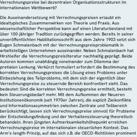
Verrechnungspreise bei dezentralen Organisationsstrukturen im
internationalen Wettbewerb?
Die Auseinandersetzung mit Verrechnungspreisen erlaubt ein
idealtypisches Zusammenwirken von Theorie und Praxis. Aus
wissenschaftlicher Perspektive kann auf einen Literaturbestand mit
über 100-jähriger Tradition zurückgegriffen werden. Bereits in seiner
unveröffentlichten Habilitationsschrift aus dem Jahre 1903 setzt sich
Eugen Schmalenbach mit der Verrechnungspreisproblematik in
arbeitsteiligen Unternehmen auseinander. Neben Schmalenbach hat
Hirshleifer die Verrechnungspreisliteratur nachhaltig geprägt. Beide
Autoren kommen unabhängig voneinander zum Dilemma der
pretialen Lenkung. Verkürzt formuliert erfordert die Bestimmung des
korrekten Verrechnungspreises die Lösung eines Problems unter
Einbeziehung des Teilproblems, mit dem sich der eigentlich über
Verrechnungspreise zu steuernde Bereich konfrontiert sieht. Das
bedeutet: Sind die korrekten Verrechnungspreise ermittelt, besteht
kein Steuerungsbedarf mehr. Mit dem Aufkommen der Neueren
Institutionenökonomik (seit 1970er Jahren), die explizit Zielkonflikte
und Informationsasymmetrien zwischen Zentrale und Teilbereich
berücksichtigt, lassen sich Verrechnungspreise sinnvoll für Probleme
der Entscheidungsfindung und der Verhaltenssteuerung theoretisch
behandeln. Ihren jüngsten Aufmerksamkeitshöhepunkt erreichen
Verrechnungspreise im internationalen steuerlichen Kontext. Das
Arm’s-length-Prinzip, auf das sich z.B. die OECD-Richtlinien prominent