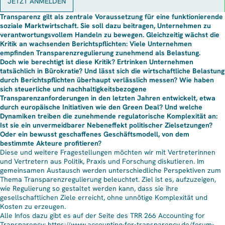
JETZT ANMELDEN
Transparenz gilt als zentrale Voraussetzung für eine funktionierende
soziale Marktwirtschaft. Sie soll dazu beitragen, Unternehmen zu
verantwortungsvollem Handeln zu bewegen. Gleichzeitig wächst die
Kritik an wachsenden Berichtspflichten: Viele Unternehmen
empfinden Transparenzregulierung zunehmend als Belastung.
Doch wie berechtigt ist diese Kritik? Ertrinken Unternehmen
tatsächlich in Bürokratie? Und lässt sich die wirtschaftliche Belastung
durch Berichtspflichten überhaupt verlässlich messen? Wie haben
sich steuerliche und nachhaltigkeitsbezogene
Transparenzanforderungen in den letzten Jahren entwickelt, etwa
durch europäische Initiativen wie den Green Deal? Und welche
Dynamiken treiben die zunehmende regulatorische Komplexität an:
Ist sie ein unvermeidbarer Nebeneffekt politischer Zielsetzungen?
Oder ein bewusst geschaffenes Geschäftsmodell, von dem
bestimmte Akteure profitieren?
Diese und weitere Fragestellungen möchten wir mit Vertreterinnen
und Vertretern aus Politik, Praxis und Forschung diskutieren. Im
gemeinsamen Austausch werden unterschiedliche Perspektiven zum
Thema Transparenzregulierung beleuchtet. Ziel ist es, aufzuzeigen,
wie Regulierung so gestaltet werden kann, dass sie ihre
gesellschaftlichen Ziele erreicht, ohne unnötige Komplexität und
Kosten zu erzeugen.
Alle Infos dazu gibt es auf der Seite des TRR 266 Accounting for
Transparency:
https://www.accounting-for-transparency.de/forum-